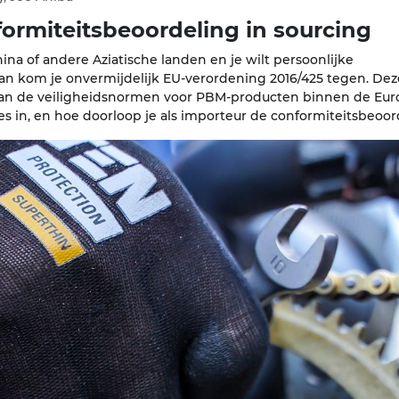
ormiteitsbeoordeling in sourcing
na of andere Aziatische landen en je wilt persoonlijke
 kom je onvermijdelijk EU-verordening 2016/425 tegen. Dez
 van de veiligheidsnormen voor PBM-producten binnen de Eu
s in, en hoe doorloop je als importeur de conformiteitsbeoor