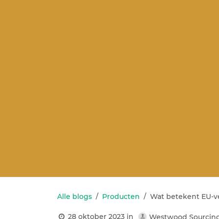
Alle blogs
Producten
Wat betekent EU-v
28 oktober 2023
in
Westwood Sourcing