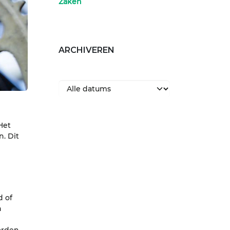
Zaken
ARCHIVEREN
Het
. Dit
d of
n