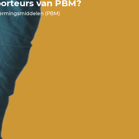
porteurs van PBM?
chermingsmiddelen (PBM)