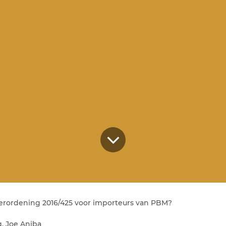
erordening 2016/425 voor importeurs van PBM?
, Joe Aniba