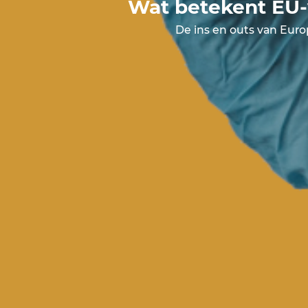
Wat betekent EU-
De ins en outs van Eur