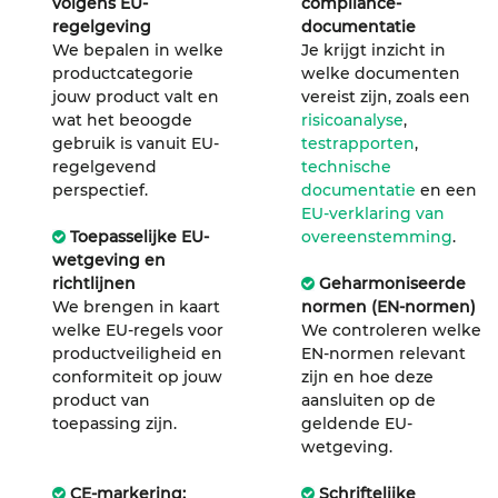
volgens EU-
compliance-
regelgeving
documentatie
We bepalen in welke
Je krijgt inzicht in
productcategorie
welke documenten
jouw product valt en
vereist zijn, zoals een
wat het beoogde
risicoanalyse
,
gebruik is vanuit EU-
testrapporten
,
regelgevend
technische
perspectief.
documentatie
en een
EU-verklaring van
Toepasselijke EU-
overeenstemming
.
wetgeving en
richtlijnen
Geharmoniseerde
We brengen in kaart
normen (EN-normen)
welke EU-regels voor
We controleren welke
productveiligheid en
EN-normen relevant
conformiteit op jouw
zijn en hoe deze
product van
aansluiten op de
toepassing zijn.
geldende EU-
wetgeving.
CE-markering:
Schriftelijke