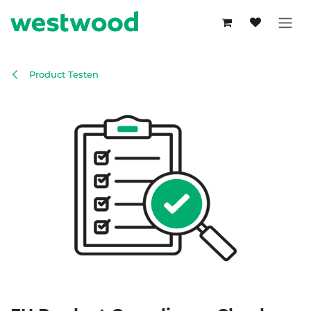
Overslaan naar inhoud
Product Testen