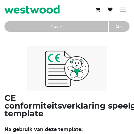
Overslaan naar inhoud
Nav
CE
conformiteitsverklaring spee
template
Na gebruik van deze template: