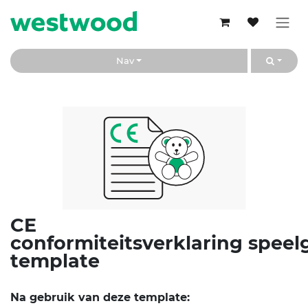
Overslaan naar inhoud
Nav
CE
conformiteitsverklaring spee
template
Na gebruik van deze template: